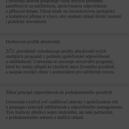
Univerzita aktivně podporuje vznik nových předmětů
zaměřených na udržitelnost, společenskou odpovědnost
a příbuzná témata. Důraz klade na mezioborovou spolupráci
a komplexní přístup k výuce, aby studenti získali široké znalosti
i praktické dovednosti.
Hodnocení profilů absolventů
ZČU pravidelně vyhodnocuje profily absolventů svých
studijních programů z pohledu společenské odpovědnosti
a udržitelnosti. Univerzita se zavazuje nevytvářet programy,
které by mohly přispět ke zhoršení stavu životního prostředí,
a naopak rozvíjet obory s potenciálem pro udržitelný rozvoj.
Šíření principů odpovědnosti do podnikatelského prostředí
Univerzita využívá své vzdělávací aktivity i společenskou roli
k propagaci principů udržitelnosti a odpovědného managementu.
Tyto hodnoty předává nejen studentům, ale také partnerům
z podnikatelského sektoru a dalších oblastí.