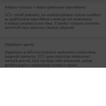
Podpora výzkumu v oblasti společenské odpovědnosti
ZČU vytváří podmínky pro multidisciplinární výzkum zaměřený
na společenskou odpovědnost a motivuje své zaměstnance
k realizaci projektů na toto téma. Výsledky výzkumu univerzita
aktivně šíří mezi odbornou i laickou veřejností.
Digitalizace agendy
Digitalizace je klíčovým krokem k modernímu a efektivnímu
fungování univerzity. ZČU proto dokončuje elektronizaci
interních procesů, čímž zrychluje oběh dokumentů, snižuje
spotřebu papíru a minimalizuje produkci odpadu.
ZČU &
ZČU &
Společenská
NÍZKOUHLÍKOVÁ
odpovědnost
eNERGETIKA