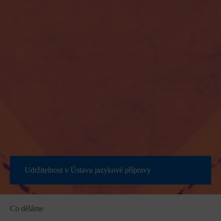
Udržitelnost v Ústavu jazykové přípravy
Co děláme