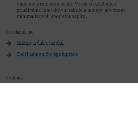
vždy elektronickou cestu. Ve všech učebnách
používáme interaktivní tabule a tablety, abychom
minimalizovali spotřebu papíru.
Co plánujeme
Rozvoj výuky jazyků
Další zahraniční spolupráce
Osobnost