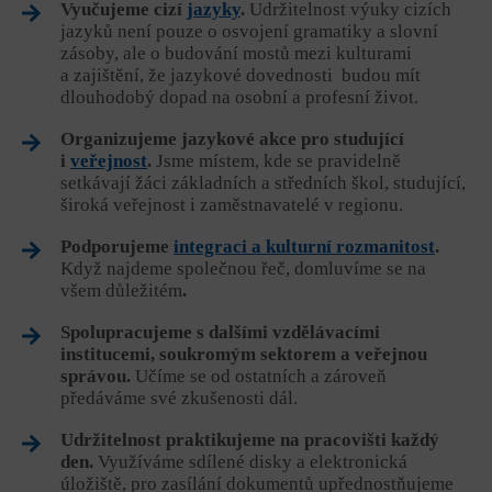
Vyučujeme cizí
jazyky
.
Udržitelnost výuky cizích
jazyků není pouze o osvojení gramatiky a slovní
zásoby, ale o budování mostů mezi kulturami
a zajištění, že jazykové dovednosti budou mít
dlouhodobý dopad na osobní a profesní život.
Organizujeme jazykové akce pro studující
i
veřejnost
.
Jsme místem, kde se pravidelně
setkávají žáci základních a středních škol, studující,
široká veřejnost i zaměstnavatelé v regionu.
Podporujeme
integraci a kulturní rozmanitost
.
Když najdeme společnou řeč, domluvíme se na
všem důležitém
.
Spolupracujeme s dalšími vzdělávacími
institucemi, soukromým sektorem a veřejnou
správou.
Učíme se od ostatních a zároveň
předáváme své zkušenosti dál.
Udržitelnost praktikujeme na pracovišti každý
den.
Využíváme sdílené disky a elektronická
úložiště, pro zasílání dokumentů upřednostňujeme