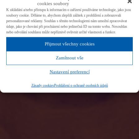
cookies soubory
K ukládání a/nebo přístupu k informacím o zařízení používáme technologie, jako jsou
soubory cookie. Děláme to, abychom zlepšili zážitek z prohlížení a zobrazovali
personalizované reklamy. Souhlas s těmito technologiemi nám umožní zpracovávat
údaje, jako je chování při procházení nebo jedinečná ID na tomto webu. Nesouhlas
nebo odvolání souhlasu může nepříznivě ovlivnit určité vlastnosti a funkce.
Přijmout všechny cookies
Zamítnout vše
Nastavení preferencí
Zásady cookies
Prohlášení o ochraně osobních údajů