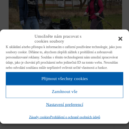
Umožněte nám pracovat s
cookies soubory
K ukládání a/nebo přístupu k informacím o zařízení používáme technologie, jako jsou
soubory cookie. Děláme to, abychom zlepšili zážitek z prohlížení a zobrazovali
personalizované reklamy. Souhlas s těmito technologiemi nám umožní zpracovávat
údaje, jako je chování při procházení nebo jedinečná ID na tomto webu. Nesouhlas
nebo odvolání souhlasu může nepříznivě ovlivnit určité vlastnosti a funkce.
Přijmout všechny cookies
Západočeská univerzita v Plzni se i letos zapojuje do
celorepublikové dobrovolnické iniciativy Ukliďme
Zamítnout vše
Česko. Přijďte pomoci uklidit kampus ZČU a jeho
přilehlé okolí a přispět tak k příjemnějšímu a čistšímu
prostředí pro nás všechny. Úklidová akce se
Nastavení preferencí
uskuteční v sobotu 28. března 2026. Sraz účastníků
proběhne v…
Zásady cookies
Prohlášení o ochraně osobních údajů
Barbora Poláková
5. 2. 2026